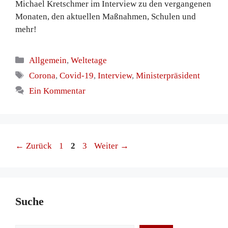
Michael Kretschmer im Interview zu den vergangenen
Monaten, den aktuellen Maßnahmen, Schulen und
mehr!
Kategorien
Allgemein
,
Weltetage
Schlagwörter
Corona
,
Covid-19
,
Interview
,
Ministerpräsident
Ein Kommentar
Seite
Seite
Seite
←
Zurück
1
2
3
Weiter
→
Suche