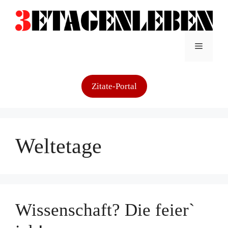
Zum
Inhalt
springen
Menü
Zitate-Portal
Weltetage
Wissenschaft? Die feier`