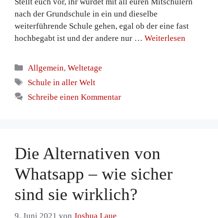
Stellt euch vor, ihr würdet mit all euren Mitschülern
nach der Grundschule in ein und dieselbe
weiterführende Schule gehen, egal ob der eine fast
hochbegabt ist und der andere nur …
Weiterlesen
Kategorien
Allgemein
,
Weltetage
Schlagwörter
Schule in aller Welt
Schreibe einen Kommentar
Die Alternativen von
Whatsapp – wie sicher
sind sie wirklich?
9. Juni 2021
von
Joshua Laue