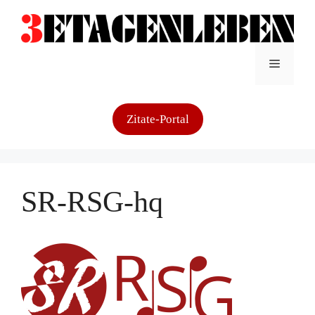
Zum
Inhalt
springen
Menü
Zitate-Portal
SR-RSG-hq