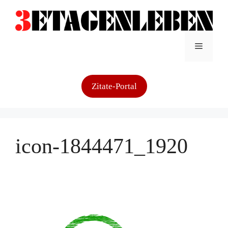
Zum
Inhalt
springen
Menü
Zitate-Portal
icon-1844471_1920