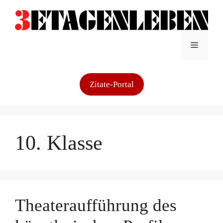
Zum
Inhalt
springen
Menü
Zitate-Portal
10. Klasse
Theateraufführung des