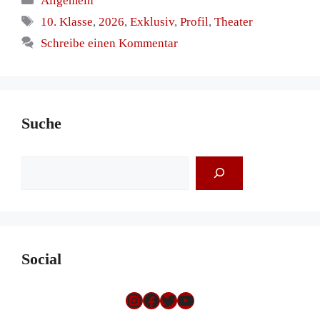
Allgemein
Schlagwörter
10. Klasse
,
2026
,
Exklusiv
,
Profil
,
Theater
Schreibe einen Kommentar
Suche
Suchen
Social
Instagram
Facebook
Twitter
YouTube