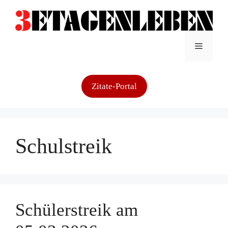
Zum
Inhalt
springen
Menü
Zitate-Portal
Schulstreik
Schülerstreik am