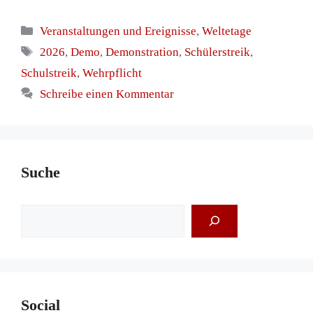
Kategorien
Veranstaltungen und Ereignisse
,
Weltetage
Schlagwörter
2026
,
Demo
,
Demonstration
,
Schülerstreik
,
Schulstreik
,
Wehrpflicht
Schreibe einen Kommentar
Suche
Suchen
Social