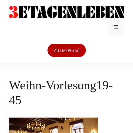
Zum
Inhalt
springen
Menü
Zitate-Portal
Weihn-Vorlesung19-
45