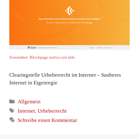
Screenshot: Blockpage notice.cuii.info
Clearingstelle Urheberrecht im Internet – Sauberes
Internet in Eigenregie
Kategorien
Allgemein
Schlagwörter
Internet
,
Urheberrecht
Schreibe einen Kommentar